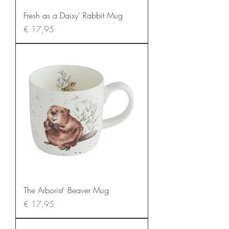
Fresh as a Daisy' Rabbit Mug
Prijs
€ 17,95
The Arborist' Beaver Mug
Prijs
€ 17,95