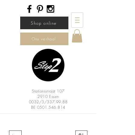
Shop online
Ons verhaal
Stationsstraat 107
2910 Essen
0032/3/337.99.88
BE
0501.546.814