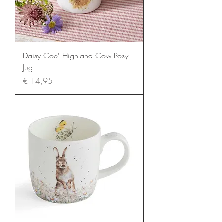
Daisy Coo' Highland Cow Posy
Jug
Prijs
€ 14,95