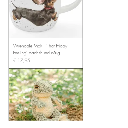
Wrendale Mok - 'That Friday
Feeling' dachshund Mug
Prijs
€ 17,95