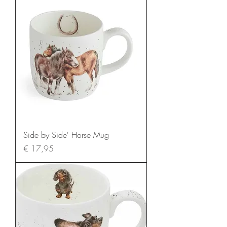
Side by Side' Horse Mug
Prijs
€ 17,95