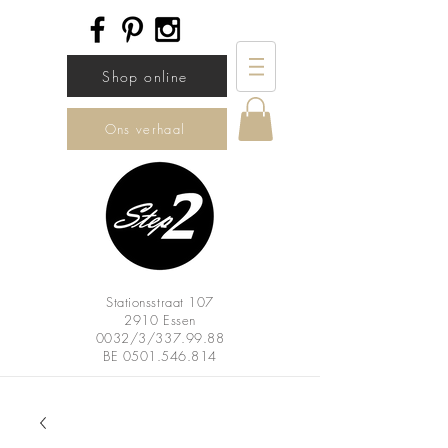
Shop online
Ons verhaal
Stationsstraat 107
2910 Essen
0032/3/337.99.88
BE
0501.546.814