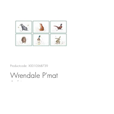
Productcode: X0010568739
Wrendale P'mat
S/6
Prijs
€ 34,95
Aantal
*