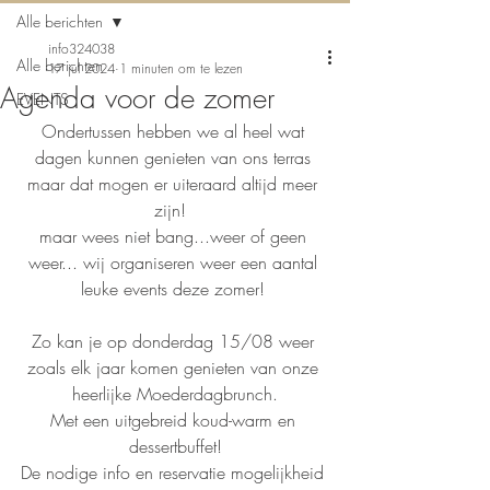
Alle berichten
info324038
Alle berichten
17 jul 2024
1 minuten om te lezen
Agenda voor de zomer
EVENTS
Ondertussen hebben we al heel wat 
dagen kunnen genieten van ons terras 
maar dat mogen er uiteraard altijd meer 
zijn!  
maar wees niet bang...weer of geen 
weer... wij organiseren weer een aantal 
leuke events deze zomer! 
Zo kan je op donderdag 15/08 weer 
zoals elk jaar komen genieten van onze 
heerlijke Moederdagbrunch.
Met een uitgebreid koud-warm en 
dessertbuffet!
De nodige info en reservatie mogelijkheid 