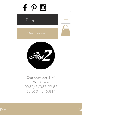
Shop online
Ons verhaal
Stationsstraat 107
2910 Essen
0032/3/337.99.88
BE
0501.546.814
Post