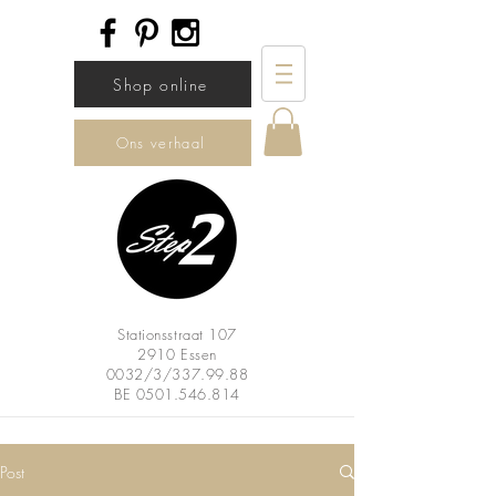
Shop online
Ons verhaal
Stationsstraat 107
2910 Essen
0032/3/337.99.88
BE
0501.546.814
Post