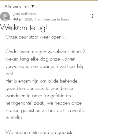
Alle berichten
Jurre oerlemans
Alle berichten
18 jun 2020
1 minuten om te lezen
Welkom terug!
EVENTS
Onze deur staat weer open...
Ondertussen mogen we alweer bijna 2 
weken lang elke dag onze klanten 
verwelkomen en daar zijn we heel blij 
om! 
Het is enorm fijn om al de bekende 
gezichten opnieuw te zien binnen 
wandelen in onze "opgefriste en 
heringerichte" zaak, we hebben onze 
klanten gemist en zij ons ook, zoveel is 
duidelijk.
We hebben uiteraard de gepaste, 