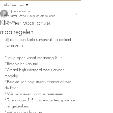
Alle berichten
Jurre oerlemans
Alle berichten
5 jun 2020
1 minuten om te lezen
Klik hier voor onze
EVENTS
maatregelen
Bij deze een korte samenvatting omtrent 
uw bezoek...
*Terug open vanaf maandag 8juni.
*Reserveren kan nu!
*Afhaal blijft uiteraard zoals ervoor 
mogelijk.
*Betalen kan nog steeds contant of met 
de kaart.
*We verzoeken u om te reserveren.
*Tafels staan 1.5m uit elkaar tenzij we ze 
niet gebruiken.
*wij voorzien handgel. 