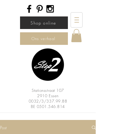
Shop online
Ons verhaal
Stationsstraat 107
2910 Essen
0032/3/337.99.88
BE
0501.546.814
Post