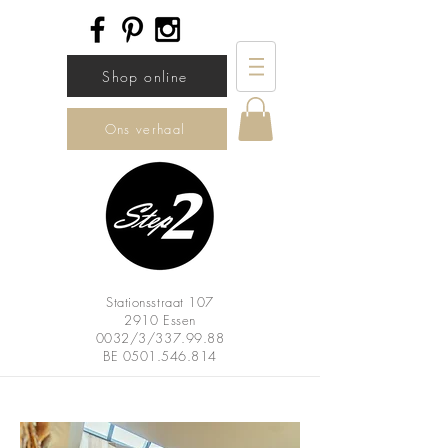
Shop online
Ons verhaal
Stationsstraat 107
2910 Essen
0032/3/337.99.88
BE
0501.546.814