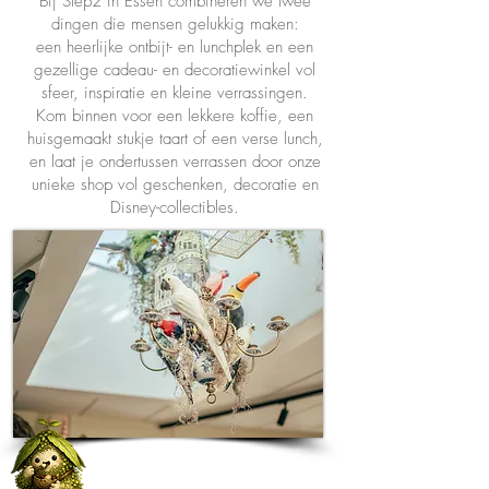
Bij Step2 in Essen combineren we twee
dingen die mensen gelukkig maken:
een heerlijke ontbijt- en lunchplek en een
gezellige cadeau- en decoratiewinkel vol
sfeer, inspiratie en kleine verrassingen.
Kom binnen voor een lekkere koffie, een
huisgemaakt stukje taart of een verse lunch,
en laat je ondertussen verrassen door onze
unieke shop vol geschenken, decoratie en
Disney-collectibles.