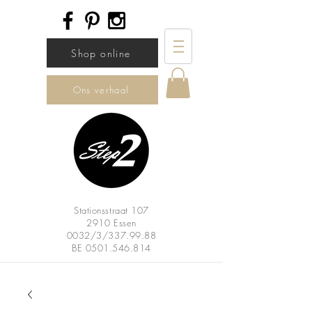
Shop online
Ons verhaal
Stationsstraat 107
2910 Essen
0032/3/337.99.88
BE
0501.546.814