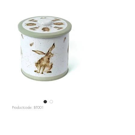
Productcode: BT001
Wrendale Tin groot
Prijs
€ 26,95