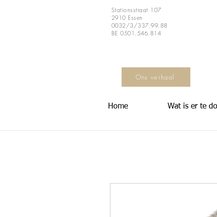
Stationsstraat 107
2910 Essen
0032/3/337.99.88
BE 0501.546.814
Ons verhaal
Home
Wat is er te d