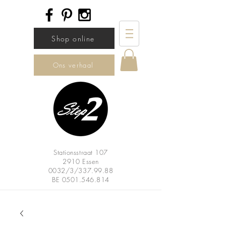
Shop online
Ons verhaal
Stationsstraat 107
2910 Essen
0032/3/337.99.88
BE
0501.546.814