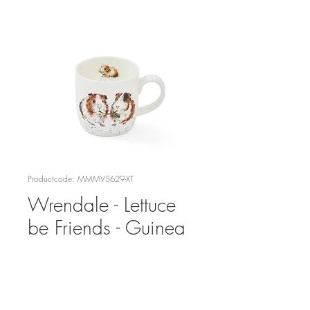
Productcode: MMMV5629-XT
Wrendale - Lettuce
be Friends - Guinea
Pig Mug
Prijs
€ 17,95
Aantal
*