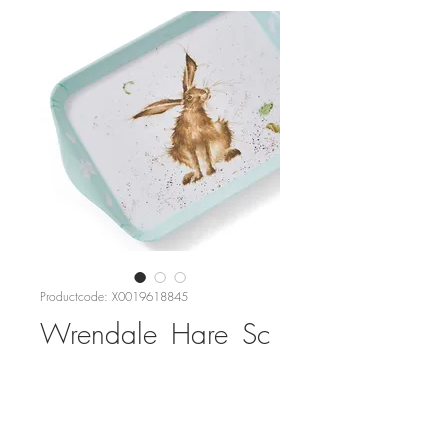
Productcode: X0019618845
Wrendale_Hare_Sc
atter_Tray
Prijs
€ 9,95
Aantal
*