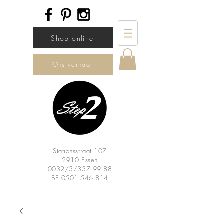
Shop online
Ons verhaal
Stationsstraat 107
2910 Essen
0032/3/337.99.88
BE
0501.546.814