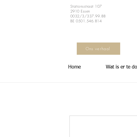
Stationsstraat 107
2910 Essen
0032/3/337.99.88
BE 0501.546.814
Ons verhaal
Home
Wat is er te d