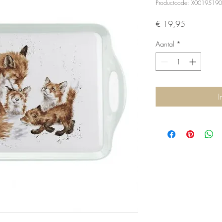
Productcode: X0019519
Prijs
€ 19,95
Aantal
*
I