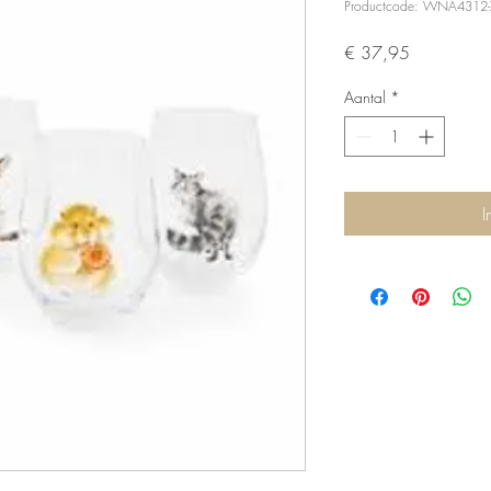
Productcode: WNA4312
Prijs
€ 37,95
Aantal
*
I