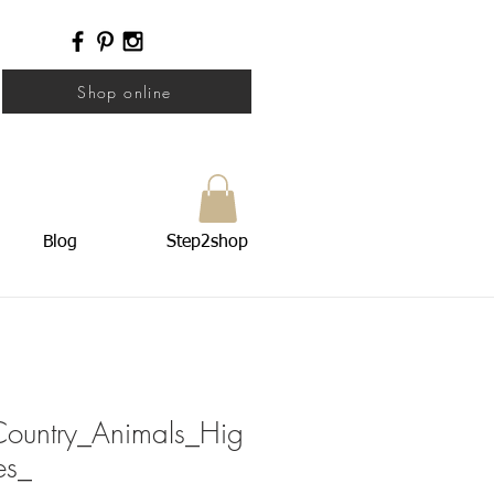
Shop online
Blog
Step2shop
ountry_Animals_Hig
es_