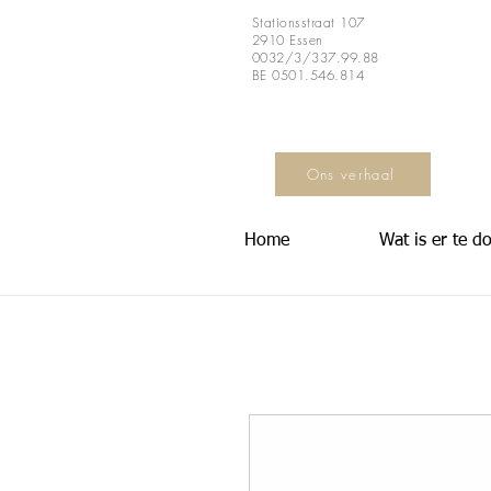
Stationsstraat 107
2910 Essen
0032/3/337.99.88
BE 0501.546.814
Ons verhaal
Home
Wat is er te d