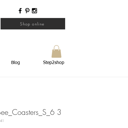
Shop online
Blog
Step2shop
ee_Coasters_S_6 3
141