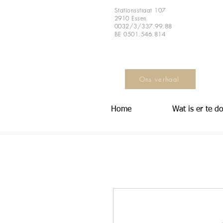
Stationsstraat 107
2910 Essen
0032/3/337.99.88
BE 0501.546.814
Ons verhaal
Home
Wat is er te d