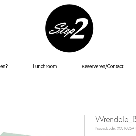
oen?
Lunchroom
Reserveren/Contact
Wrendale_B
Productcode: X0010269