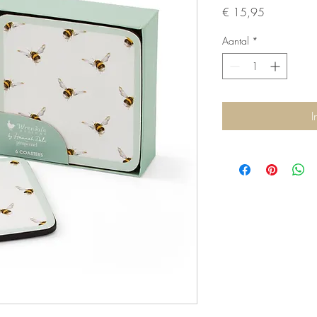
Prijs
€ 15,95
Aantal
*
I