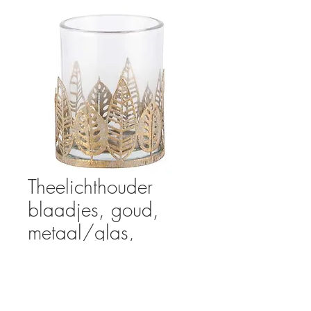
Theelichthouder
blaadjes, goud,
metaal/glas,
8x8x7cm
Prijs
€ 11,95
Aantal
*