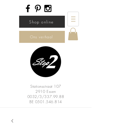
Shop online
Ons verhaal
Stationsstraat 107
2910 Essen
0032/3/337.99.88
BE
0501.546.814