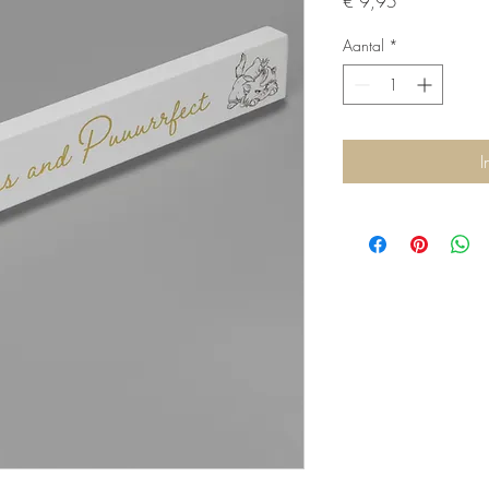
Prijs
€ 9,95
Aantal
*
I