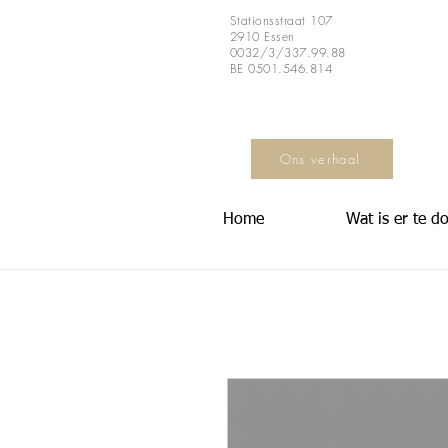
Stationsstraat 107
2910 Essen
0032/3/337.99.88
BE 0501.546.814
Ons verhaal
Home
Wat is er te d