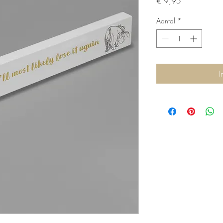
Prijs
€ 9,95
Aantal
*
I