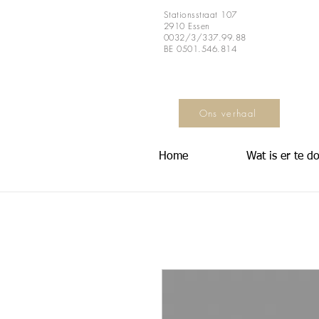
Stationsstraat 107
2910 Essen
0032/3/337.99.88
BE 0501.546.814
Ons verhaal
Home
Wat is er te d