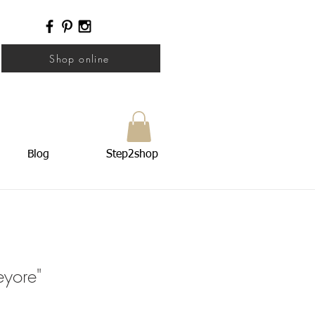
Shop online
Blog
Step2shop
eyore"