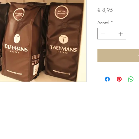
Prijs
€ 8,95
Aantal
*
I