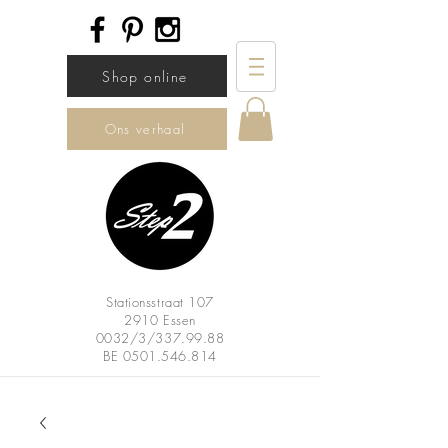
Shop online
Ons verhaal
Stationsstraat 107
2910 Essen
0032/3/337.99.88
BE
0501.546.814