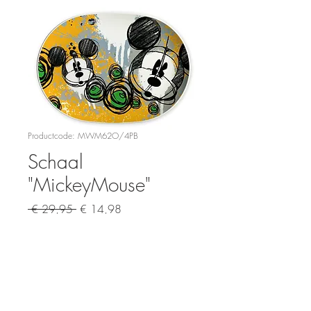
Productcode: MWM62O/4PB
Schaal
"MickeyMouse"
Normale
Verkoopprijs
 € 29,95 
€ 14,98
prijs
Aantal
*
In winkelwagen