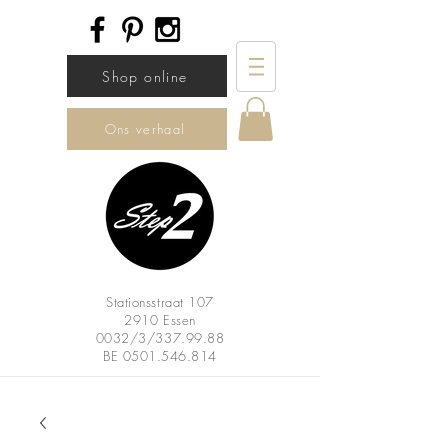
Shop online
Ons verhaal
Stationsstraat 107
2910 Essen
0032/3/337.99.88
BE
0501.546.814