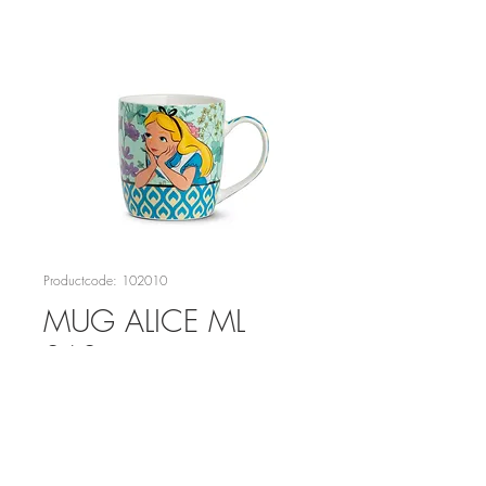
Productcode: 102010
MUG ALICE ML
360
Prijs
€ 11,95
Aantal
*