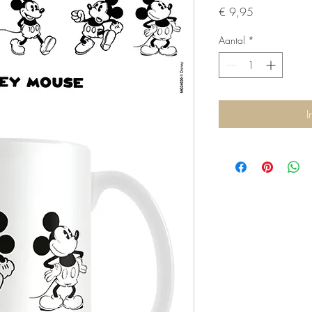
Prijs
€ 9,95
Aantal
*
I