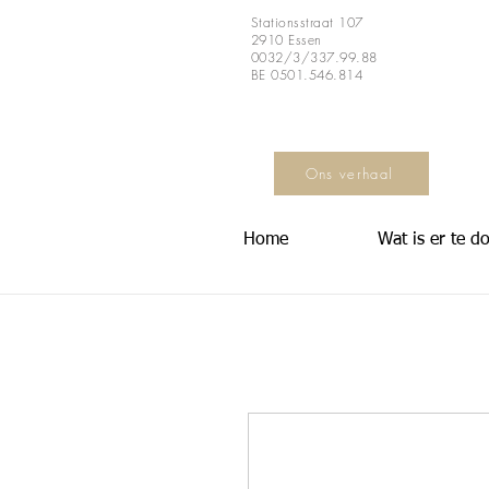
Stationsstraat 107
2910 Essen
0032/3/337.99.88
BE 0501.546.814
Ons verhaal
Home
Wat is er te d