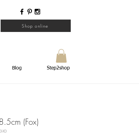
Shop online
Blog
Step2shop
8.5cm (Fox)
3-XD