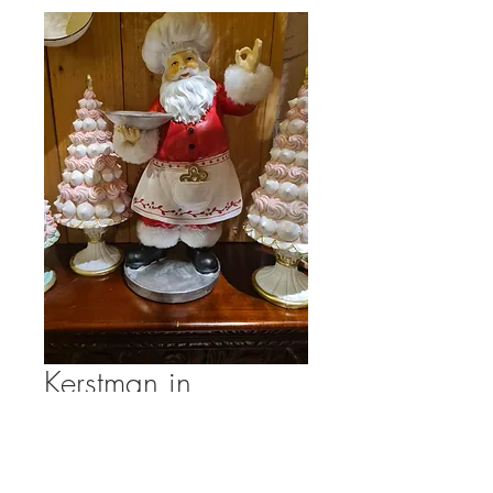
Kerstman in
kokskledij
Prijs
€ 36,95