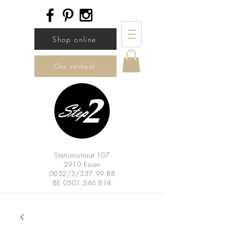
Shop online
Ons verhaal
Stationsstraat 107
2910 Essen
0032/3/337.99.88
BE
0501.546.814