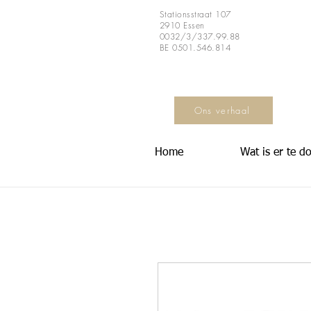
Stationsstraat 107
2910 Essen
0032/3/337.99.88
BE 0501.546.814
Ons verhaal
Home
Wat is er te d