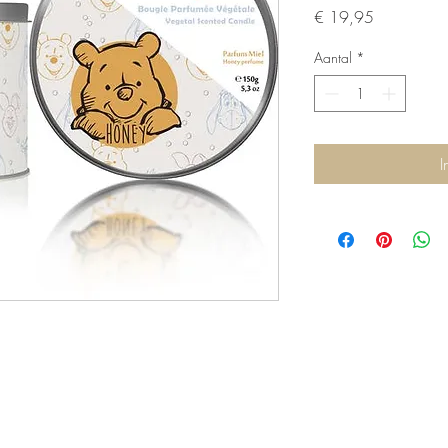
Prijs
€ 19,95
Aantal
*
I