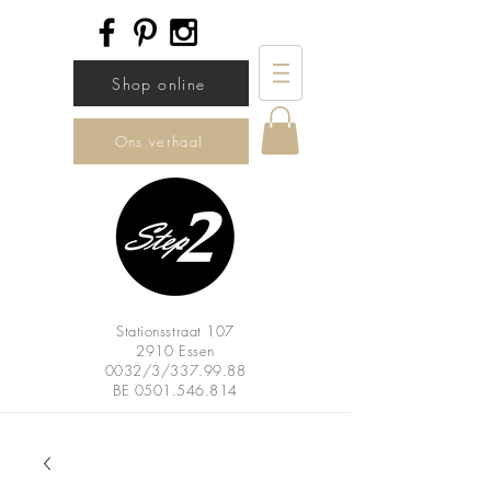
Shop online
Ons verhaal
Stationsstraat 107
2910 Essen
0032/3/337.99.88
BE
0501.546.814