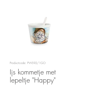
Productcode: PWS92/1GO
Ijs kommetje met
lepeltje "Happy"
Prijs
€ 7,95
Aantal
*