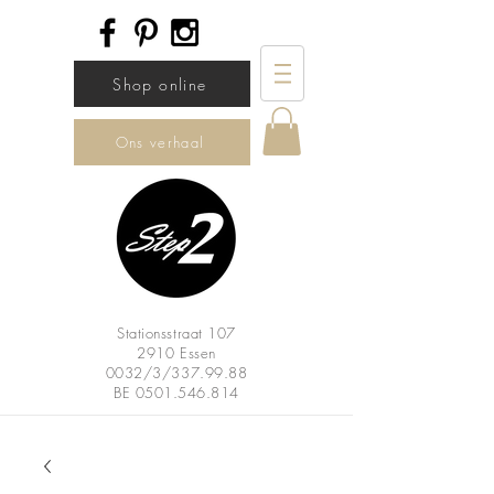
Shop online
Ons verhaal
Stationsstraat 107
2910 Essen
0032/3/337.99.88
BE
0501.546.814