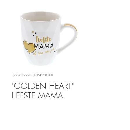
Productcode: POR42681NL
"GOLDEN HEART"
LIEFSTE MAMA
MOK
Prijs
€ 6,95
Aantal
*