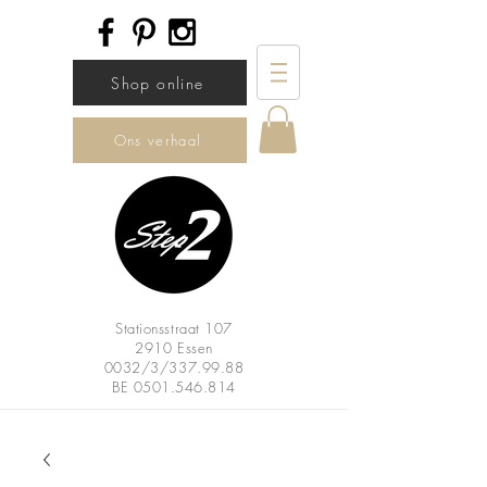
Shop online
Ons verhaal
Stationsstraat 107
2910 Essen
0032/3/337.99.88
BE
0501.546.814