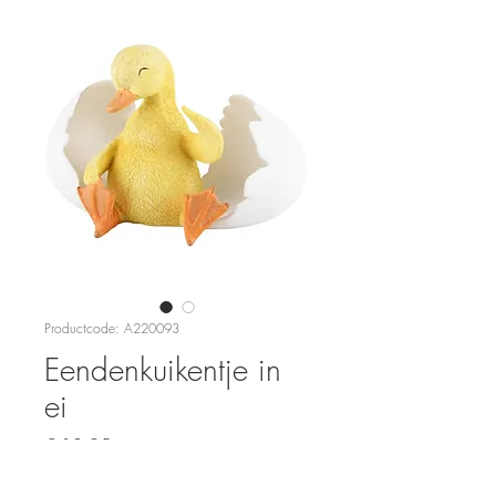
Productcode: A220093
Eendenkuikentje in
ei
Prijs
€ 12,95
Aantal
*