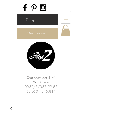
Shop online
Ons verhaal
Stationsstraat 107
2910 Essen
0032/3/337.99.88
BE
0501.546.814