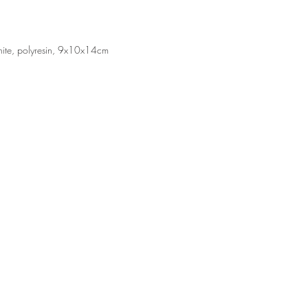
hite, polyresin, 9x10x14cm