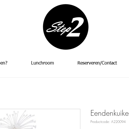
oen?
Lunchroom
Reserveren/Contact
Eendenkuiken
Productcode: A220094