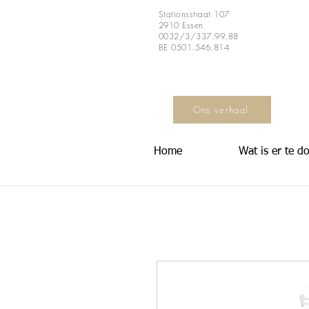
Stationsstraat 107
2910 Essen
0032/3/337.99.88
BE 0501.546.814
Ons verhaal
Home
Wat is er te d