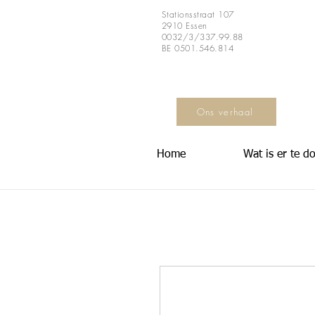
Stationsstraat 107
2910 Essen
0032/3/337.99.88
BE 0501.546.814
Ons verhaal
Home
Wat is er te d