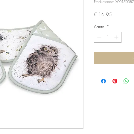
Productcode: X0015038
Prijs
€ 16,95
Aantal
*
I