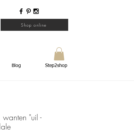
Shop online
Blog
Step2shop
wanten "uil -
ale