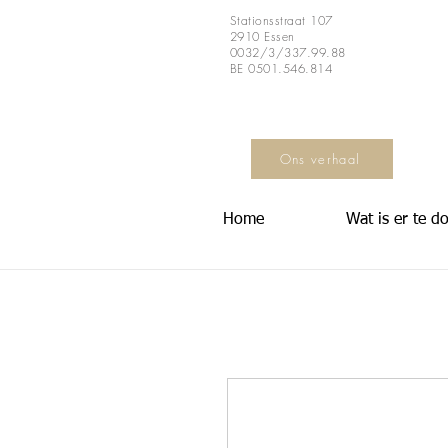
Stationsstraat 107
2910 Essen
0032/3/337.99.88
BE 0501.546.814
Ons verhaal
Home
Wat is er te d