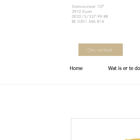
Stationsstraat 107
2910 Essen
0032/3/337.99.88
BE 0501.546.814
Ons verhaal
Home
Wat is er te d