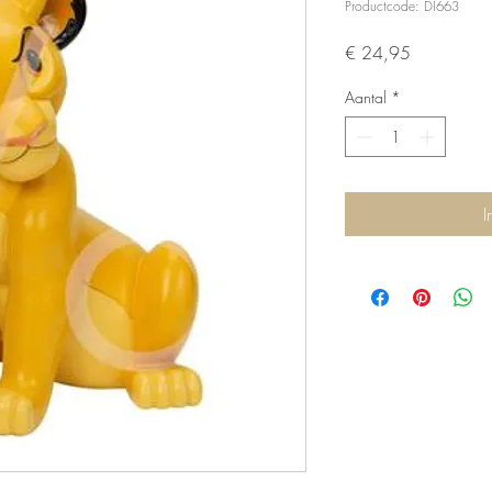
Productcode: DI663
Prijs
€ 24,95
Aantal
*
I