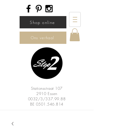
Shop online
Ons verhaal
Stationsstraat 107
2910 Essen
0032/3/337.99.88
BE
0501.546.814