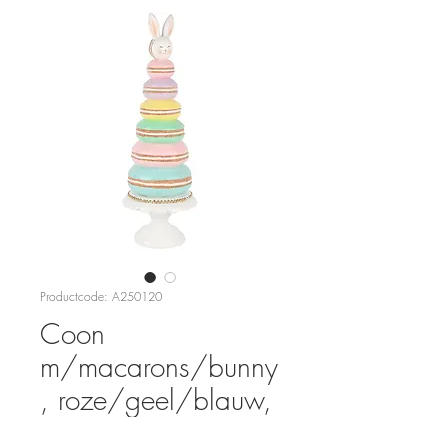
Productcode: A250120
Coon
m/macarons/bunny
, roze/geel/blauw,
resina,