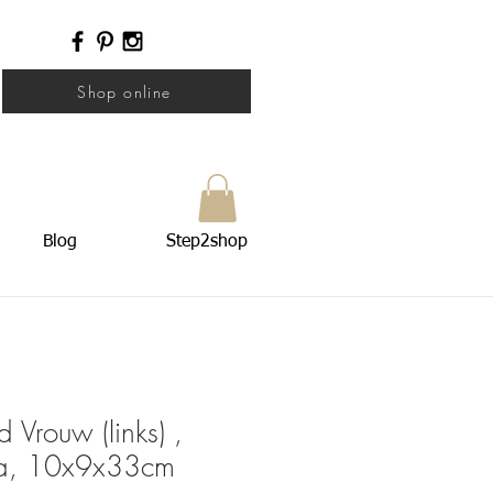
Shop online
Blog
Step2shop
 Vrouw (links) ,
ina, 10x9x33cm