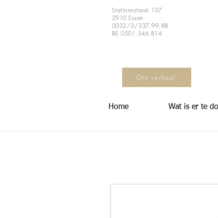
Stationsstraat 107
2910 Essen
0032/3/337.99.88
BE 0501.546.814
Ons verhaal
Home
Wat is er te d