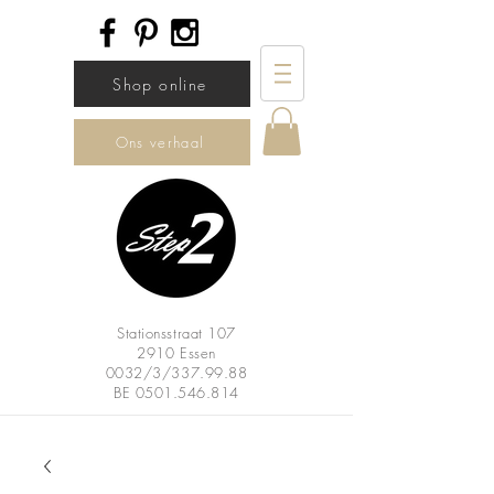
Shop online
Ons verhaal
Stationsstraat 107
2910 Essen
0032/3/337.99.88
BE
0501.546.814