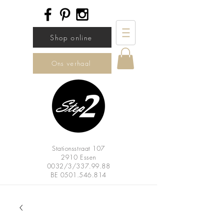
Shop online
Ons verhaal
Stationsstraat 107
2910 Essen
0032/3/337.99.88
BE
0501.546.814