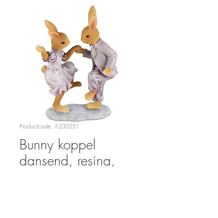
Productcode: A230251
Bunny koppel
dansend, resina,
12x8x17cm.
Prijs
€ 22,95
Aantal
*