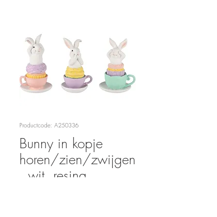
Productcode: A250336
Bunny in kopje
horen/zien/zwijgen
, wit, resina,
8x8x14cm, 3ass.
Prijs
€ 24,95