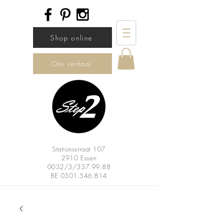
Shop online
Ons verhaal
Stationsstraat 107
2910 Essen
0032/3/337.99.88
BE
0501.546.814