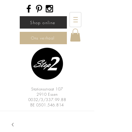
Shop online
Ons verhaal
Stationsstraat 107
2910 Essen
0032/3/337.99.88
BE
0501.546.814