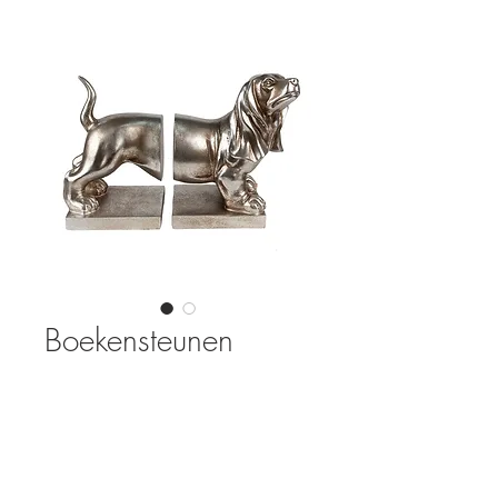
Boekensteunen
teckel zilver
Prijs
€ 39,95
Aantal
*