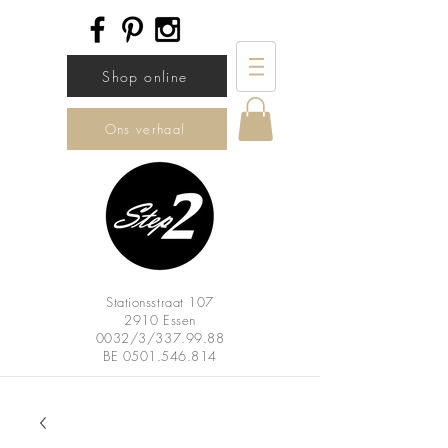
Shop online
Ons verhaal
Stationsstraat 107
2910 Essen
0032/3/337.99.88
BE
0501.546.814